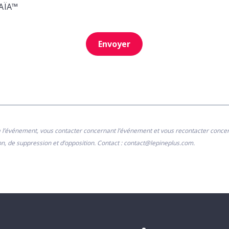
MAÏA™
Envoyer
on à l’événement, vous contacter concernant l’événement et vous recontacter conce
n, de suppression et d’opposition. Contact : contact@lepineplus.com.