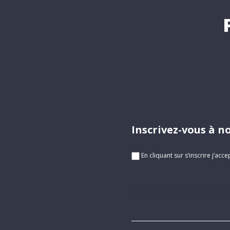
Inscrivez-
Inscrivez-vous à n
vous
à
En cliquant sur s’inscrire j’acc
notre
newsletter
Si vous êtes un humain, 